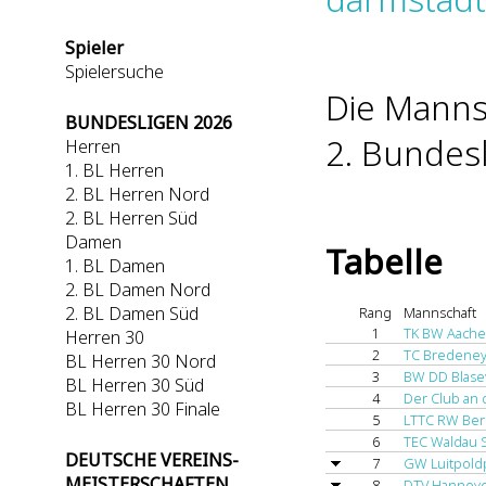
Spieler
Spielersuche
Die Mannsc
BUNDESLIGEN 2026
2. Bundesl
Herren
1. BL Herren
2. BL Herren Nord
2. BL Herren Süd
Damen
Tabelle
1. BL Damen
2. BL Damen Nord
2. BL Damen Süd
Rang
Mannschaft
1
TK BW Aache
Herren 30
2
TC Bredeney
BL Herren 30 Nord
3
BW DD Blase
BL Herren 30 Süd
4
Der Club an 
BL Herren 30 Finale
5
LTTC RW Ber
6
TEC Waldau S
DEUTSCHE VEREINS-
7
GW Luitpold
MEISTERSCHAFTEN
8
DTV Hannov