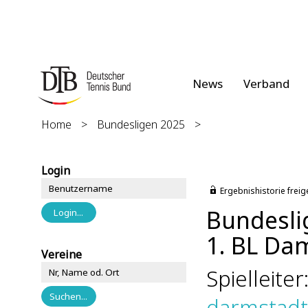
News
Verband
Home
>
Bundesligen 2025
>
Login
Ergebnishistorie freig
Bundesli
1. BL Da
Vereine
Spielleite
darmstad