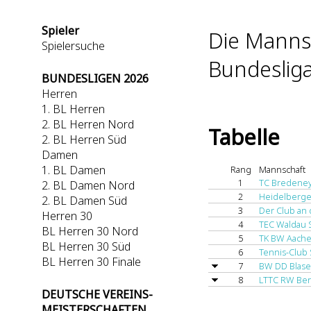
Spieler
Die Mannsc
Spielersuche
Bundesliga
BUNDESLIGEN 2026
Herren
1. BL Herren
2. BL Herren Nord
Tabelle
2. BL Herren Süd
Damen
1. BL Damen
Rang
Mannschaft
1
TC Bredeney
2. BL Damen Nord
2
Heidelberge
2. BL Damen Süd
3
Der Club an
Herren 30
4
TEC Waldau S
BL Herren 30 Nord
5
TK BW Aache
BL Herren 30 Süd
6
Tennis-Club 
BL Herren 30 Finale
7
BW DD Blase
8
LTTC RW Ber
DEUTSCHE VEREINS-
MEISTERSCHAFTEN