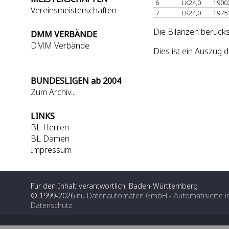
6
LK24,0
1900
Vereinsmeisterschaften
7
LK24,0
1975
Die Bilanzen berücks
DMM VERBÄNDE
DMM Verbände
Dies ist ein Auszug
BUNDESLIGEN ab 2004
Zum Archiv...
LINKS
BL Herren
BL Damen
Impressum
Für den Inhalt verantwortlich: Baden-Württemberg
© 1999-2026
nu Datenautomaten GmbH - Automatisierte i
Datenschutz