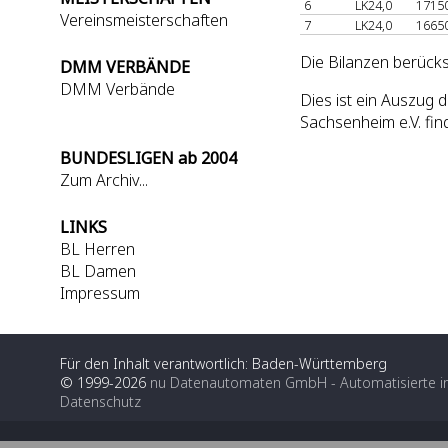
6
LK24,0
1715
Vereinsmeisterschaften
7
LK24,0
1665
Die Bilanzen berücks
DMM VERBÄNDE
DMM Verbände
Dies ist ein Auszug
Sachsenheim e.V. fin
BUNDESLIGEN ab 2004
Zum Archiv...
LINKS
BL Herren
BL Damen
Impressum
Für den Inhalt verantwortlich: Baden-Württemberg
© 1999-2026
nu Datenautomaten GmbH - Automatisierte i
Datenschutz