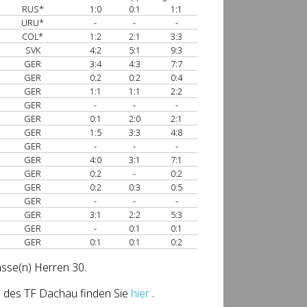
RUS*
1:0
0:1
1:1
URU*
-
-
-
COL*
1:2
2:1
3:3
SVK
4:2
5:1
9:3
GER
3:4
4:3
7:7
GER
0:2
0:2
0:4
GER
1:1
1:1
2:2
GER
-
-
-
GER
0:1
2:0
2:1
GER
1:5
3:3
4:8
GER
-
-
-
GER
4:0
3:1
7:1
GER
0:2
-
0:2
GER
0:2
0:3
0:5
GER
-
-
-
GER
3:1
2:2
5:3
GER
-
0:1
0:1
GER
0:1
0:1
0:2
asse(n) Herren 30.
 des TF Dachau finden Sie
hier
.