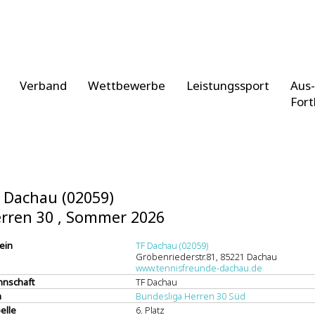
Verband
Wettbewerbe
Leistungssport
Aus-
Fort
 Dachau (02059)
rren 30 , Sommer 2026
ein
TF Dachau (02059)
Gröbenriederstr.81, 85221 Dachau
www.tennisfreunde-dachau.de
nschaft
TF Dachau
a
Bundesliga Herren 30 Süd
elle
6. Platz