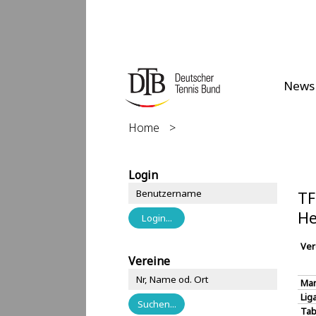
News
Home
>
Login
TF
He
Ver
Vereine
Man
Lig
Tab