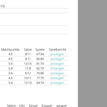
:10)
Matchpunkte
Sätze
Spiele
Spielbericht
4:5
8:11
67:94
anzeigen
4:5
8:11
60:83
anzeigen
5:4
13:10
91:74
anzeigen
5:4
11:8
92:73
anzeigen
3:6
6:12
70:89
anzeigen
4:5
10:11
77:70
anzeigen
5:4
13:10
94:74
anzeigen
Nation
Info
Einzel
Doppel
gesamt