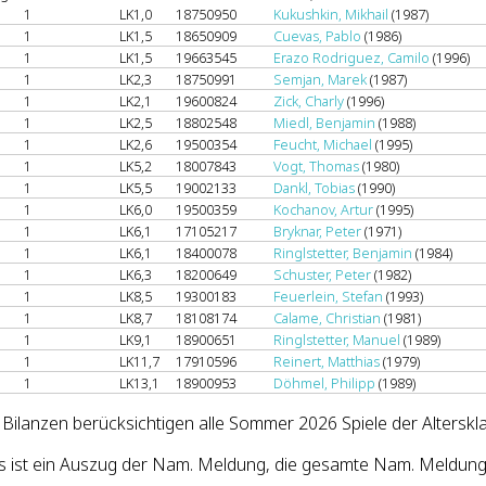
1
LK1,0
18750950
Kukushkin, Mikhail
(1987)
1
LK1,5
18650909
Cuevas, Pablo
(1986)
1
LK1,5
19663545
Erazo Rodriguez, Camilo
(1996)
1
LK2,3
18750991
Semjan, Marek
(1987)
1
LK2,1
19600824
Zick, Charly
(1996)
1
LK2,5
18802548
Miedl, Benjamin
(1988)
1
LK2,6
19500354
Feucht, Michael
(1995)
1
LK5,2
18007843
Vogt, Thomas
(1980)
1
LK5,5
19002133
Dankl, Tobias
(1990)
1
LK6,0
19500359
Kochanov, Artur
(1995)
1
LK6,1
17105217
Bryknar, Peter
(1971)
1
LK6,1
18400078
Ringlstetter, Benjamin
(1984)
1
LK6,3
18200649
Schuster, Peter
(1982)
1
LK8,5
19300183
Feuerlein, Stefan
(1993)
1
LK8,7
18108174
Calame, Christian
(1981)
1
LK9,1
18900651
Ringlstetter, Manuel
(1989)
1
LK11,7
17910596
Reinert, Matthias
(1979)
1
LK13,1
18900953
Döhmel, Philipp
(1989)
 Bilanzen berücksichtigen alle Sommer 2026 Spiele der Alterskl
s ist ein Auszug der Nam. Meldung, die gesamte Nam. Meldung