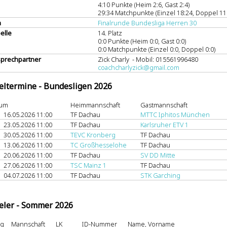
4:10 Punkte (Heim 2:6, Gast 2:4)
29:34 Matchpunkte (Einzel 18:24, Doppel 11
a
Finalrunde Bundesliga Herren 30
elle
14. Platz
0:0 Punkte (Heim 0:0, Gast 0:0)
0:0 Matchpunkte (Einzel 0:0, Doppel 0:0)
prechpartner
Zick Charly - Mobil: 015561996480
coachcharlyzick@gmail.com
eltermine - Bundesligen 2026
tum
Heimmannschaft
Gastmannschaft
16.05.2026 11:00
TF Dachau
MTTC Iphitos München
23.05.2026 11:00
TF Dachau
Karlsruher ETV 1
30.05.2026 11:00
TEVC Kronberg
TF Dachau
13.06.2026 11:00
TC Großhesselohe
TF Dachau
20.06.2026 11:00
TF Dachau
SV DD Mitte
27.06.2026 11:00
TSC Mainz 1
TF Dachau
04.07.2026 11:00
TF Dachau
STK Garching
eler - Sommer 2026
ng
Mannschaft
LK
ID-Nummer
Name, Vorname