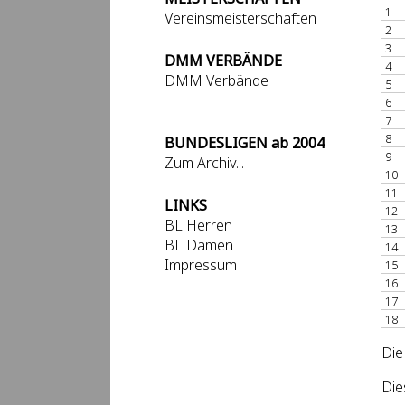
1
Vereinsmeisterschaften
2
3
DMM VERBÄNDE
4
DMM Verbände
5
6
7
8
BUNDESLIGEN ab 2004
9
Zum Archiv...
10
11
LINKS
12
BL Herren
13
BL Damen
14
Impressum
15
16
17
18
Die
Die