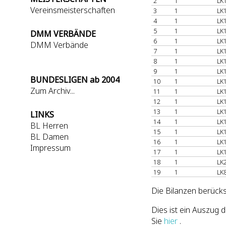
2
1
LK1
Vereinsmeisterschaften
3
1
LK1
4
1
LK1
5
1
LK1
DMM VERBÄNDE
6
1
LK1
DMM Verbände
7
1
LK1
8
1
LK1
9
1
LK1
BUNDESLIGEN ab 2004
10
1
LK1
Zum Archiv...
11
1
LK1
12
1
LK1
13
1
LK1
LINKS
14
1
LK1
BL Herren
15
1
LK1
BL Damen
16
1
LK1
Impressum
17
1
LK1
18
1
LK2
19
1
LK8
Die Bilanzen berücks
Dies ist ein Auszug
Sie
hier
.