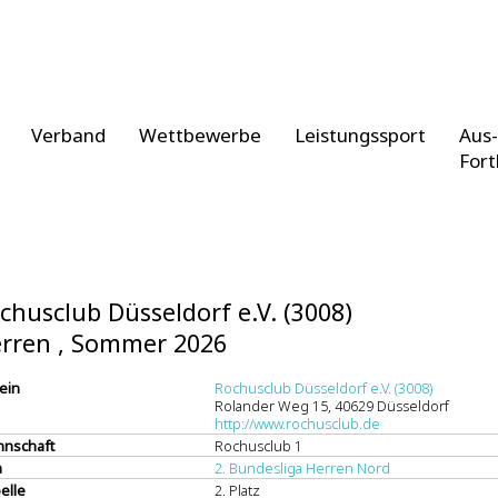
Verband
Wettbewerbe
Leistungssport
Aus-
Fort
chusclub Düsseldorf e.V. (3008)
rren , Sommer 2026
ein
Rochusclub Düsseldorf e.V. (3008)
Rolander Weg 15, 40629 Düsseldorf
http://www.rochusclub.de
nschaft
Rochusclub 1
a
2. Bundesliga Herren Nord
elle
2. Platz