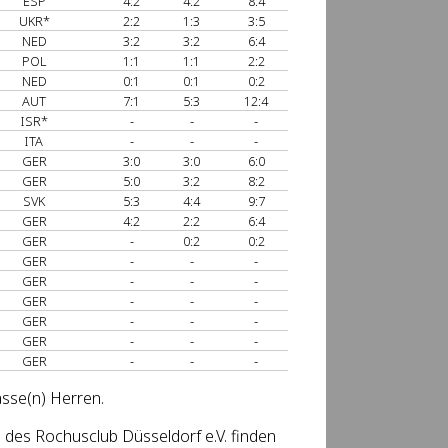
ESP
4:2
4:2
8:4
UKR*
2:2
1:3
3:5
NED
3:2
3:2
6:4
POL
1:1
1:1
2:2
NED
0:1
0:1
0:2
AUT
7:1
5:3
12:4
ISR*
-
-
-
ITA
-
-
-
GER
3:0
3:0
6:0
GER
5:0
3:2
8:2
SVK
5:3
4:4
9:7
GER
4:2
2:2
6:4
GER
-
0:2
0:2
GER
-
-
-
GER
-
-
-
GER
-
-
-
GER
-
-
-
GER
-
-
-
GER
-
-
-
asse(n) Herren.
des Rochusclub Düsseldorf e.V. finden