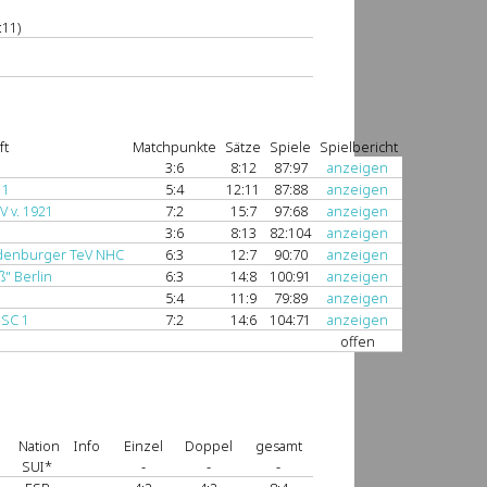
:11)
ft
Matchpunkte
Sätze
Spiele
Spielbericht
3:6
8:12
87:97
anzeigen
 1
5:4
12:11
87:88
anzeigen
V v. 1921
7:2
15:7
97:68
anzeigen
3:6
8:13
82:104
anzeigen
denburger TeV NHC
6:3
12:7
90:70
anzeigen
" Berlin
6:3
14:8
100:91
anzeigen
5:4
11:9
79:89
anzeigen
 SC 1
7:2
14:6
104:71
anzeigen
offen
Nation
Info
Einzel
Doppel
gesamt
SUI*
-
-
-