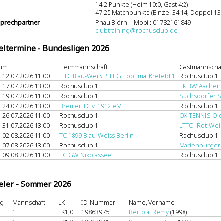
14:2 Punkte (Heim 10:0, Gast 4:2)
47:25 Matchpunkte (Einzel 34:14, Doppel 13
prechpartner
Phau Björn - Mobil: 01782161849
clubtraining@rochusclub.de
eltermine - Bundesligen 2026
tum
Heimmannschaft
Gastmannscha
12.07.2026 11:00
HTC Blau-Weiß PFLEGE optimal Krefeld 1
Rochusclub 1
17.07.2026 13:00
Rochusclub 1
TK BW Aachen
19.07.2026 11:00
Rochusclub 1
Suchsdorfer S
24.07.2026 13:00
Bremer TC v. 1912 e.V.
Rochusclub 1
26.07.2026 11:00
Rochusclub 1
OX TENNIS Ol
31.07.2026 13:00
Rochusclub 1
LTTC "Rot-Weiß
02.08.2026 11:00
TC 1899 Blau-Weiss Berlin
Rochusclub 1
07.08.2026 13:00
Rochusclub 1
Marienburger
09.08.2026 11:00
TC GW Nikolassee
Rochusclub 1
eler - Sommer 2026
ng
Mannschaft
LK
ID-Nummer
Name, Vorname
1
LK1,0
19863975
Bertola, Remy
(1998)