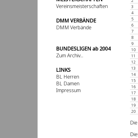
2
Vereinsmeisterschaften
3
4
5
DMM VERBÄNDE
6
DMM Verbände
7
8
9
BUNDESLIGEN ab 2004
10
Zum Archiv...
11
12
13
LINKS
14
BL Herren
15
BL Damen
16
Impressum
17
18
19
20
Die
Die