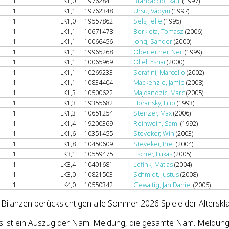
1
LK1,0
19762841
Brancaccio, Raul
(1997)
1
LK1,1
19762348
Ursu, Vadym
(1997)
1
LK1,0
19557862
Sels, Jelle
(1995)
1
LK1,1
10671478
Berkieta, Tomasz
(2006)
1
LK1,1
10066456
Jong, Sander
(2000)
1
LK1,1
19965268
Oberleitner, Neil
(1999)
1
LK1,1
10065969
Oliel, Yshai
(2000)
1
LK1,1
10269233
Serafini, Marcello
(2002)
1
LK1,1
10834404
Mackenzie, Jamie
(2008)
1
LK1,3
10500622
Majdandzic, Marc
(2005)
1
LK1,3
19355682
Horansky, Filip
(1993)
1
LK1,3
10651254
Stenzer, Max
(2006)
1
LK1,4
19200369
Reinwein, Sami
(1992)
1
LK1,6
10351455
Steveker, Win
(2003)
1
LK1,8
10450609
Steveker, Piet
(2004)
1
LK3,1
10559475
Escher, Lukas
(2005)
1
LK3,4
10401681
Lofink, Matias
(2004)
1
LK3,0
10821503
Schmidt, Justus
(2008)
1
LK4,0
10550342
Gewaltig, Jan Daniel
(2005)
 Bilanzen berücksichtigen alle Sommer 2026 Spiele der Alterskl
s ist ein Auszug der Nam. Meldung, die gesamte Nam. Meldung 