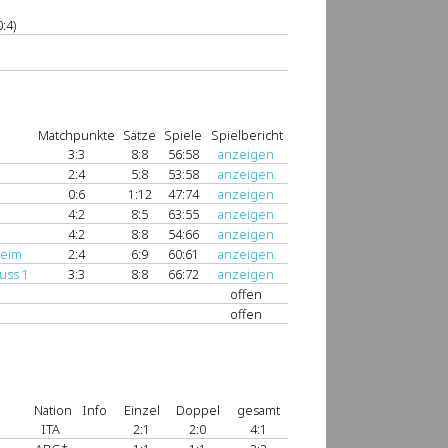
:4)
Matchpunkte
Sätze
Spiele
Spielbericht
1
3:3
8:8
56:58
anzeigen
2:4
5:8
53:58
anzeigen
0:6
1:12
47:74
anzeigen
4:2
8:5
63:55
anzeigen
4:2
8:8
54:66
anzeigen
heim
2:4
6:9
60:61
anzeigen
uss 1
3:3
8:8
66:72
anzeigen
offen
offen
Nation
Info
Einzel
Doppel
gesamt
ITA
2:1
2:0
4:1