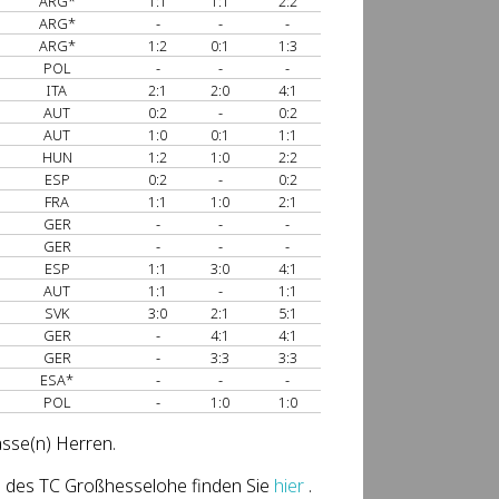
ARG*
1:1
1:1
2:2
ARG*
-
-
-
ARG*
1:2
0:1
1:3
POL
-
-
-
ITA
2:1
2:0
4:1
AUT
0:2
-
0:2
AUT
1:0
0:1
1:1
HUN
1:2
1:0
2:2
ESP
0:2
-
0:2
FRA
1:1
1:0
2:1
GER
-
-
-
GER
-
-
-
ESP
1:1
3:0
4:1
AUT
1:1
-
1:1
SVK
3:0
2:1
5:1
GER
-
4:1
4:1
GER
-
3:3
3:3
ESA*
-
-
-
POL
-
1:0
1:0
asse(n) Herren.
g des TC Großhesselohe finden Sie
hier
.