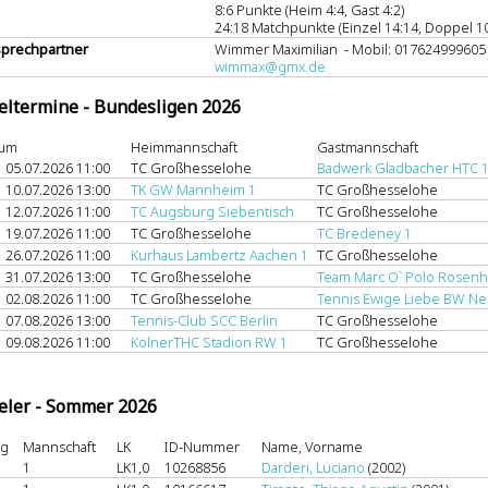
8:6 Punkte (Heim 4:4, Gast 4:2)
24:18 Matchpunkte (Einzel 14:14, Doppel 10
prechpartner
Wimmer Maximilian - Mobil: 017624999605
wimmax@gmx.de
eltermine - Bundesligen 2026
tum
Heimmannschaft
Gastmannschaft
05.07.2026 11:00
TC Großhesselohe
Badwerk Gladbacher HTC 
10.07.2026 13:00
TK GW Mannheim 1
TC Großhesselohe
12.07.2026 11:00
TC Augsburg Siebentisch
TC Großhesselohe
19.07.2026 11:00
TC Großhesselohe
TC Bredeney 1
26.07.2026 11:00
Kurhaus Lambertz Aachen 1
TC Großhesselohe
31.07.2026 13:00
TC Großhesselohe
Team Marc O` Polo Rosen
02.08.2026 11:00
TC Großhesselohe
Tennis Ewige Liebe BW Ne
07.08.2026 13:00
Tennis-Club SCC Berlin
TC Großhesselohe
09.08.2026 11:00
KölnerTHC Stadion RW 1
TC Großhesselohe
eler - Sommer 2026
ng
Mannschaft
LK
ID-Nummer
Name, Vorname
1
LK1,0
10268856
Darderi, Luciano
(2002)