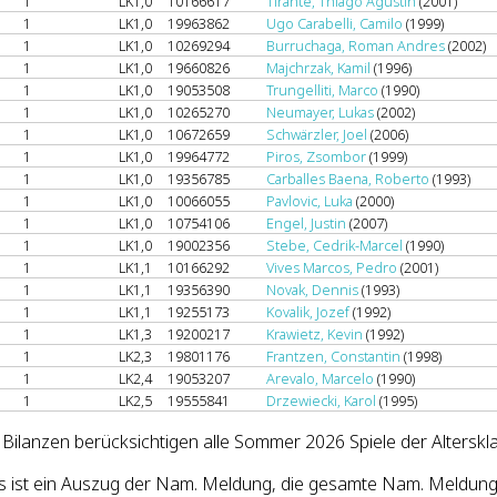
1
LK1,0
10166617
Tirante, Thiago Agustin
(2001)
1
LK1,0
19963862
Ugo Carabelli, Camilo
(1999)
1
LK1,0
10269294
Burruchaga, Roman Andres
(2002)
1
LK1,0
19660826
Majchrzak, Kamil
(1996)
1
LK1,0
19053508
Trungelliti, Marco
(1990)
1
LK1,0
10265270
Neumayer, Lukas
(2002)
1
LK1,0
10672659
Schwärzler, Joel
(2006)
1
LK1,0
19964772
Piros, Zsombor
(1999)
1
LK1,0
19356785
Carballes Baena, Roberto
(1993)
1
LK1,0
10066055
Pavlovic, Luka
(2000)
1
LK1,0
10754106
Engel, Justin
(2007)
1
LK1,0
19002356
Stebe, Cedrik-Marcel
(1990)
1
LK1,1
10166292
Vives Marcos, Pedro
(2001)
1
LK1,1
19356390
Novak, Dennis
(1993)
1
LK1,1
19255173
Kovalik, Jozef
(1992)
1
LK1,3
19200217
Krawietz, Kevin
(1992)
1
LK2,3
19801176
Frantzen, Constantin
(1998)
1
LK2,4
19053207
Arevalo, Marcelo
(1990)
1
LK2,5
19555841
Drzewiecki, Karol
(1995)
 Bilanzen berücksichtigen alle Sommer 2026 Spiele der Alterskl
s ist ein Auszug der Nam. Meldung, die gesamte Nam. Meldun