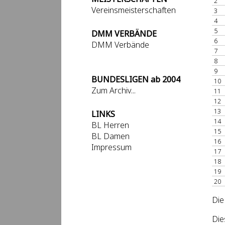
2
Vereinsmeisterschaften
3
4
5
DMM VERBÄNDE
6
DMM Verbände
7
8
9
BUNDESLIGEN ab 2004
10
Zum Archiv...
11
12
13
LINKS
14
BL Herren
15
BL Damen
16
Impressum
17
18
19
20
Die
Die