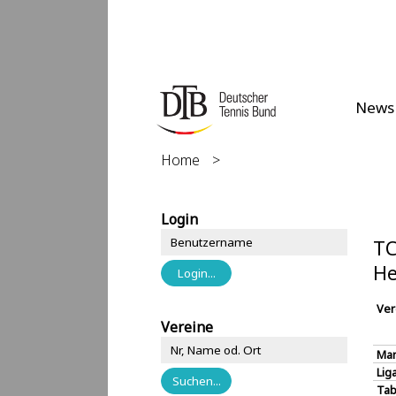
News
Home
>
Login
TC
He
Ver
Vereine
Man
Lig
Tab