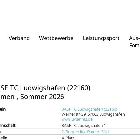
Verband
Wettbewerbe
Leistungssport
Aus-
Fort
SF TC Ludwigshafen (22160)
men , Sommer 2026
ein
BASF TC Ludwigshafen (22160)
Weiherstr. 39, 67063 Ludwigshafen
www.lu-tennis.de
nschaft
BASF TC Ludwigshafen 1
a
2. Bundesliga Damen Süd
elle
4. Platz