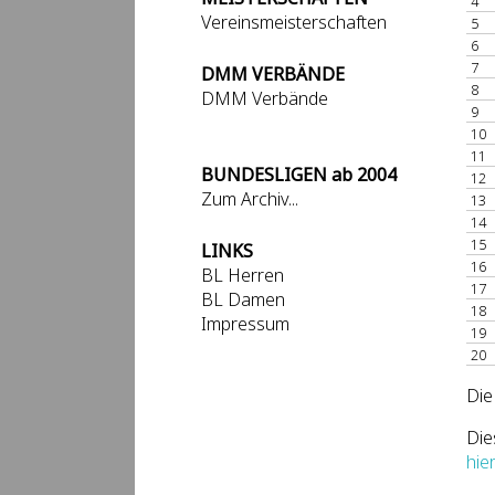
4
Vereinsmeisterschaften
5
6
7
DMM VERBÄNDE
8
DMM Verbände
9
10
11
BUNDESLIGEN ab 2004
12
Zum Archiv...
13
14
15
LINKS
16
BL Herren
17
BL Damen
18
Impressum
19
20
Die
Die
hie