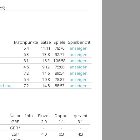
:9)
Matchpunkte
Sätze
Spiele
Spielbericht
5:4
11:11
78:76
anzeigen
6:3
13:8
92:71
anzeigen
8:1
16:3
106:58
anzeigen
4:5
9:12
75:88
anzeigen
7:2
14:6
89:54
anzeigen
5:4
10:8
78:87
anzeigen
nching
7:2
14:5
88:53
anzeigen
Nation
Info
Einzel
Doppel
gesamt
GRE
2:0
1:1
3:1
GBR*
-
-
-
ESP
4:0
0:3
4:3