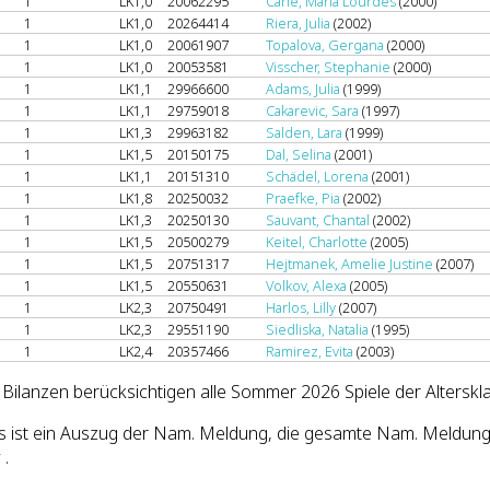
1
LK1,0
20062295
Carle, Maria Lourdes
(2000)
1
LK1,0
20264414
Riera, Julia
(2002)
1
LK1,0
20061907
Topalova, Gergana
(2000)
1
LK1,0
20053581
Visscher, Stephanie
(2000)
1
LK1,1
29966600
Adams, Julia
(1999)
1
LK1,1
29759018
Cakarevic, Sara
(1997)
1
LK1,3
29963182
Salden, Lara
(1999)
1
LK1,5
20150175
Dal, Selina
(2001)
1
LK1,1
20151310
Schädel, Lorena
(2001)
1
LK1,8
20250032
Praefke, Pia
(2002)
1
LK1,3
20250130
Sauvant, Chantal
(2002)
1
LK1,5
20500279
Keitel, Charlotte
(2005)
1
LK1,5
20751317
Hejtmanek, Amelie Justine
(2007)
1
LK1,5
20550631
Volkov, Alexa
(2005)
1
LK2,3
20750491
Harlos, Lilly
(2007)
1
LK2,3
29551190
Siedliska, Natalia
(1995)
1
LK2,4
20357466
Ramirez, Evita
(2003)
 Bilanzen berücksichtigen alle Sommer 2026 Spiele der Altersk
s ist ein Auszug der Nam. Meldung, die gesamte Nam. Meldung
r
.