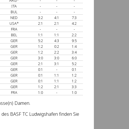
ARG*
-
-
-
ITA
-
-
-
BUL
-
-
-
NED
3:2
4:1
7:3
USA*
2:1
2:1
4:2
FRA
-
-
-
BEL
1:1
1:1
2:2
GER
5:2
4:3
9:5
GER
1:2
0:2
1:4
GER
1:2
2:2
3:4
GER
3:0
3:0
6:0
GER
2:1
3:1
5:2
GER
0:1
-
0:1
GER
0:1
1:1
1:2
GER
0:1
1:1
1:2
GER
1:2
2:1
3:3
FRA
1:0
-
1:0
lasse(n) Damen.
 des BASF TC Ludwigshafen finden Sie