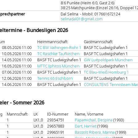
8:6 Punkte (Heim 6:0, Gast 2:6)
38:25 Matchpunkte (Einzel 26:16, Doppel 12
prechpartner
Dal Selina - Mobil: 017661672124
selinadal01@gmail.com
eltermine - Bundesligen 2026
tum
Heimmannschaft
Gastmannschaft
08.05.2026 11:00
TC BW Vaihingen-Rohr 1
BASF TC Ludwigshafen 1
10.05.2026 11:00
TC Raschke Taufkirchen
BASF TC Ludwigshafen 1
14.05.2026 11:00
BASF TC Ludwigshafen 1
GW Luitpoldpark München
16.05.2026 11:00
MTTC Iphitos München
BASF TC Ludwigshafen 1
07.06.2026 11:00
BASF TC Ludwigshafen 1
TC Blau-Weiß Homburg 1
12.06.2026 11:00
Tennis 65 Eschborn
BASF TC Ludwigshafen 1
14.06.2026 11:00
BASF TC Ludwigshafen 1
CONSULTENS Tennisteam Ma
eler - Sommer 2026
ng
Mannschaft
LK
ID-Nummer
Name, Vorname
1
LK1,0
29354751
Papamichail, Despina
(1993)
1
LK1,0
29657883
Dart, Harriet
(1996)
1
LK1,0
29965191
Bassols Ribera, Marina
(1999)