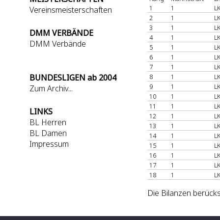
1
1
LK
Vereinsmeisterschaften
2
1
LK
3
1
LK
DMM VERBÄNDE
4
1
LK
DMM Verbände
5
1
LK
6
1
LK
7
1
LK
BUNDESLIGEN ab 2004
8
1
LK
9
1
LK
Zum Archiv...
10
1
LK
11
1
LK
LINKS
12
1
LK
BL Herren
13
1
LK
BL Damen
14
1
LK
Impressum
15
1
LK
16
1
LK
17
1
LK
18
1
LK
Die Bilanzen berücks