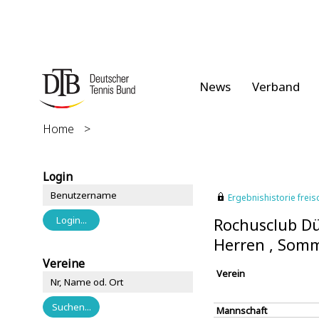
News
Verband
Home
>
Login
Ergebnishistorie freisc
Rochusclub Düs
Herren , Som
Vereine
Verein
Mannschaft