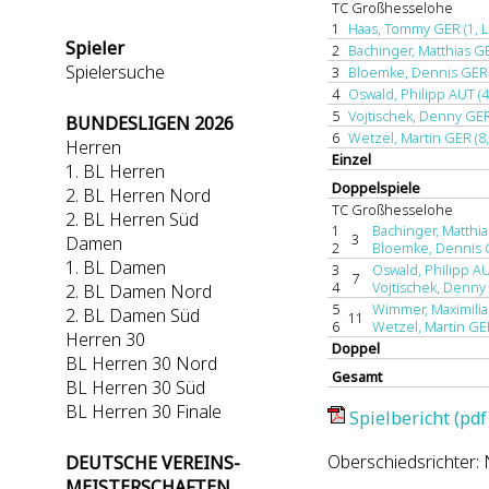
TC Großhesselohe
1
Haas, Tommy GER (1, L
Spieler
2
Bachinger, Matthias GE
Spielersuche
3
Bloemke, Dennis GER (
4
Oswald, Philipp AUT (4,
5
Vojtischek, Denny GER 
BUNDESLIGEN 2026
6
Wetzel, Martin GER (8,
Herren
Einzel
1. BL Herren
Doppelspiele
2. BL Herren Nord
TC Großhesselohe
2. BL Herren Süd
1
Bachinger, Matthias
3
Damen
2
Bloemke, Dennis G
1. BL Damen
3
Oswald, Philipp AUT
7
4
Vojtischek, Denny 
2. BL Damen Nord
5
Wimmer, Maximilia
2. BL Damen Süd
11
6
Wetzel, Martin GER
Herren 30
Doppel
BL Herren 30 Nord
Gesamt
BL Herren 30 Süd
BL Herren 30 Finale
Spielbericht (pdf
Oberschiedsrichter: 
DEUTSCHE VEREINS-
MEISTERSCHAFTEN