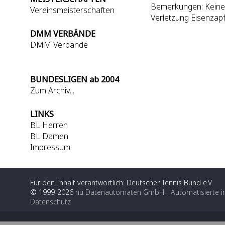
Bemerkungen: Keine 
Vereinsmeisterschaften
Verletzung Eisenzapf
DMM VERBÄNDE
DMM Verbände
BUNDESLIGEN ab 2004
Zum Archiv...
LINKS
BL Herren
BL Damen
Impressum
Für den Inhalt verantwortlich: Deutscher Tennis Bund e.V.
© 1999-2026
nu Datenautomaten GmbH - Automatisierte i
Datenschutz