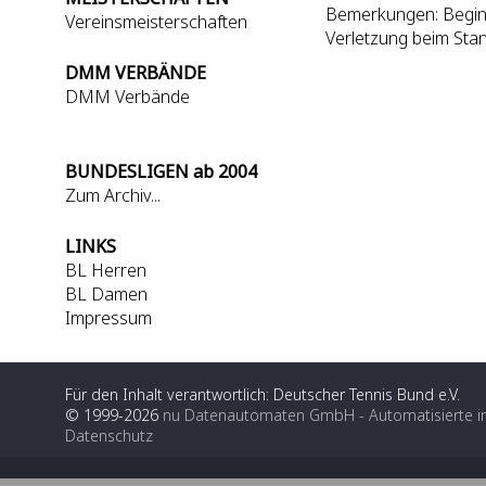
Bemerkungen: Beginn
Vereinsmeisterschaften
Verletzung beim Stan
DMM VERBÄNDE
DMM Verbände
BUNDESLIGEN ab 2004
Zum Archiv...
LINKS
BL Herren
BL Damen
Impressum
Für den Inhalt verantwortlich: Deutscher Tennis Bund e.V.
© 1999-2026
nu Datenautomaten GmbH - Automatisierte i
Datenschutz