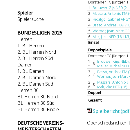
Dorstener TC Jüntgen 1
1
Brouwer, Gijs NED (2, L
Spieler
2
Massara, Antonio ITA (4
Spielersuche
3
Hidalgo, Gabriel ARG* 
4
Basso, Andrea ITA (7, L
5
Werner, Jean-Marc GER 
BUNDESLIGEN 2026
6
Mak, Jake NED (16, LK3,
Herren
Einzel
1. BL Herren
Doppelspiele
2. BL Herren Nord
Dorstener TC Jüntgen 1
2. BL Herren Süd
1
Brouwer, Gijs NED (
6
Damen
5
Meijer, Michel NED 
1. BL Damen
3
Basso, Andrea ITA (
7
4
Werner, Jean-Marc 
2. BL Damen Nord
2
Massara, Antonio IT
2. BL Damen Süd
8
6
Mak, Jake NED (16)
Herren 30
Doppel
BL Herren 30 Nord
Gesamt
BL Herren 30 Süd
BL Herren 30 Finale
Spielbericht (pdf
Oberschiedsrichter: 
DEUTSCHE VEREINS-
MEISTERSCHAFTEN