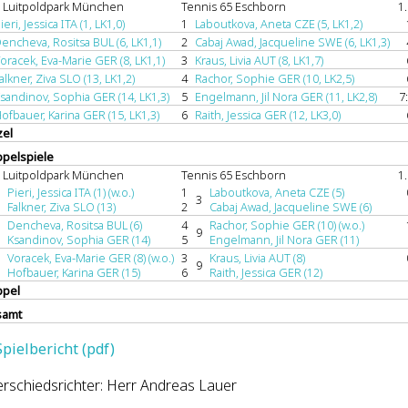
Luitpoldpark München
Tennis 65 Eschborn
1
ieri, Jessica ITA (1, LK1,0)
1
Laboutkova, Aneta CZE (5, LK1,2)
encheva, Rositsa BUL (6, LK1,1)
2
Cabaj Awad, Jacqueline SWE (6, LK1,3)
oracek, Eva-Marie GER (8, LK1,1)
3
Kraus, Livia AUT (8, LK1,7)
alkner, Ziva SLO (13, LK1,2)
4
Rachor, Sophie GER (10, LK2,5)
sandinov, Sophia GER (14, LK1,3)
5
Engelmann, Jil Nora GER (11, LK2,8)
7:
ofbauer, Karina GER (15, LK1,3)
6
Raith, Jessica GER (12, LK3,0)
zel
pelspiele
Luitpoldpark München
Tennis 65 Eschborn
1
Pieri, Jessica ITA (1) (w.o.)
1
Laboutkova, Aneta CZE (5)
3
Falkner, Ziva SLO (13)
2
Cabaj Awad, Jacqueline SWE (6)
Dencheva, Rositsa BUL (6)
4
Rachor, Sophie GER (10) (w.o.)
9
Ksandinov, Sophia GER (14)
5
Engelmann, Jil Nora GER (11)
Voracek, Eva-Marie GER (8) (w.o.)
3
Kraus, Livia AUT (8)
9
Hofbauer, Karina GER (15)
6
Raith, Jessica GER (12)
pel
samt
Spielbericht (pdf)
rschiedsrichter: Herr Andreas Lauer