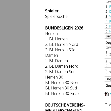
GW 
1
P
Spieler
2
D
Spielersuche
3
V
4
F
5
K
BUNDESLIGEN 2026
6
H
Herren
Ein
1. BL Herren
Dop
2. BL Herren Nord
GW 
2. BL Herren Süd
1
5
Damen
4
1. BL Damen
2
7
5
2. BL Damen Nord
3
2. BL Damen Süd
9
6
Herren 30
Dop
BL Herren 30 Nord
Ge
BL Herren 30 Süd
BL Herren 30 Finale
Obe
DEUTSCHE VEREINS-
MEISTERSCHAFTEN