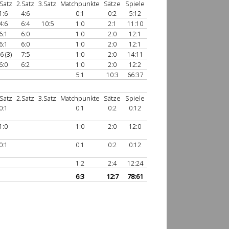
.Satz
2.Satz
3.Satz
Matchpunkte
Sätze
Spiele
1:6
4:6
0:1
0:2
5:12
4:6
6:4
10:5
1:0
2:1
11:10
6:1
6:0
1:0
2:0
12:1
6:1
6:0
1:0
2:0
12:1
6 (3)
7:5
1:0
2:0
14:11
6:0
6:2
1:0
2:0
12:2
5:1
10:3
66:37
.Satz
2.Satz
3.Satz
Matchpunkte
Sätze
Spiele
0:1
0:1
0:2
0:12
1:0
1:0
2:0
12:0
0:1
0:1
0:2
0:12
1:2
2:4
12:24
6:3
12:7
78:61