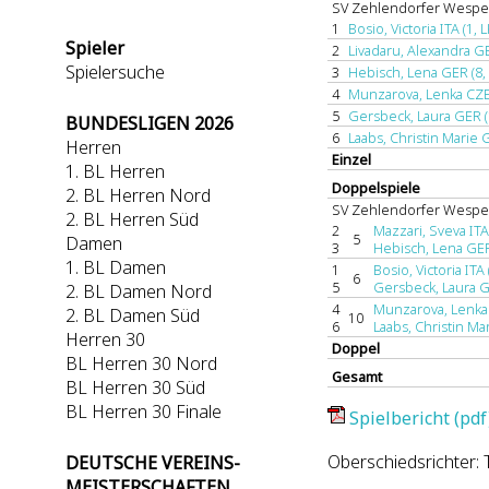
SV Zehlendorfer Wesp
1
Bosio, Victoria ITA (1, L
Spieler
2
Livadaru, Alexandra GE
Spielersuche
3
Hebisch, Lena GER (8, 
4
Munzarova, Lenka CZE 
5
Gersbeck, Laura GER (1
BUNDESLIGEN 2026
6
Laabs, Christin Marie G
Herren
Einzel
1. BL Herren
Doppelspiele
2. BL Herren Nord
SV Zehlendorfer Wesp
2. BL Herren Süd
2
Mazzari, Sveva ITA 
5
Damen
3
Hebisch, Lena GER
1. BL Damen
1
Bosio, Victoria ITA 
6
5
Gersbeck, Laura G
2. BL Damen Nord
4
Munzarova, Lenka 
2. BL Damen Süd
10
6
Laabs, Christin Ma
Herren 30
Doppel
BL Herren 30 Nord
Gesamt
BL Herren 30 Süd
BL Herren 30 Finale
Spielbericht (pdf
Oberschiedsrichter:
DEUTSCHE VEREINS-
MEISTERSCHAFTEN