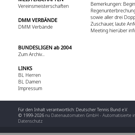
Bemerkungen: Beginn 
Vereinsmeisterschaften
Regenunterbrechung 
sowie aller drei Dop
DMM VERBÄNDE
Zuschauer, laute An
DMM Verbände
Meeting hierüber inf
BUNDESLIGEN ab 2004
Zum Archiv...
LINKS
BL Herren
BL Damen
Impressum
Für den Inhalt verantwortlich: Deutscher Tennis Bund e.V.
© 1999-2026
nu Datenautomaten GmbH - Automatisierte i
Datenschutz