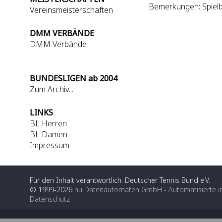
Bemerkungen: Spielbe
Vereinsmeisterschaften
DMM VERBÄNDE
DMM Verbände
BUNDESLIGEN ab 2004
Zum Archiv...
LINKS
BL Herren
BL Damen
Impressum
Für den Inhalt verantwortlich: Deutscher Tennis Bund e.V.
© 1999-2026
nu Datenautomaten GmbH - Automatisierte i
Datenschutz