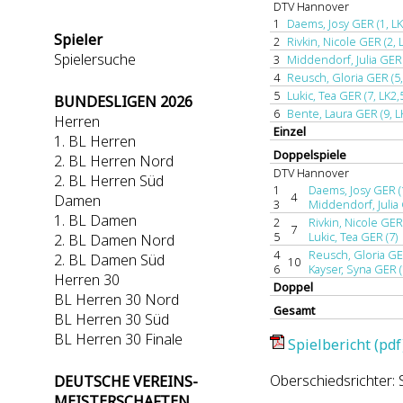
DTV Hannover
1
Daems, Josy GER (1, LK
Spieler
2
Rivkin, Nicole GER (2, 
Spielersuche
3
Middendorf, Julia GER 
4
Reusch, Gloria GER (5,
5
Lukic, Tea GER (7, LK2,
BUNDESLIGEN 2026
6
Bente, Laura GER (9, L
Herren
Einzel
1. BL Herren
Doppelspiele
2. BL Herren Nord
DTV Hannover
2. BL Herren Süd
1
Daems, Josy GER (
4
Damen
3
Middendorf, Julia 
1. BL Damen
2
Rivkin, Nicole GER 
7
5
Lukic, Tea GER (7)
2. BL Damen Nord
4
Reusch, Gloria GE
2. BL Damen Süd
10
6
Kayser, Syna GER (
Herren 30
Doppel
BL Herren 30 Nord
Gesamt
BL Herren 30 Süd
BL Herren 30 Finale
Spielbericht (pdf
Oberschiedsrichter:
DEUTSCHE VEREINS-
MEISTERSCHAFTEN