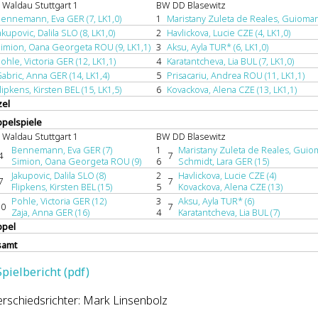
 Waldau Stuttgart 1
BW DD Blasewitz
ennemann, Eva GER (7, LK1,0)
1
Maristany Zuleta de Reales, Guiomar 
akupovic, Dalila SLO (8, LK1,0)
2
Havlickova, Lucie CZE (4, LK1,0)
imion, Oana Georgeta ROU (9, LK1,1)
3
Aksu, Ayla TUR* (6, LK1,0)
ohle, Victoria GER (12, LK1,1)
4
Karatantcheva, Lia BUL (7, LK1,0)
abric, Anna GER (14, LK1,4)
5
Prisacariu, Andrea ROU (11, LK1,1)
lipkens, Kirsten BEL (15, LK1,5)
6
Kovackova, Alena CZE (13, LK1,1)
zel
pelspiele
 Waldau Stuttgart 1
BW DD Blasewitz
Bennemann, Eva GER (7)
1
Maristany Zuleta de Reales, Guiom
4
7
Simion, Oana Georgeta ROU (9)
6
Schmidt, Lara GER (15)
Jakupovic, Dalila SLO (8)
2
Havlickova, Lucie CZE (4)
7
7
Flipkens, Kirsten BEL (15)
5
Kovackova, Alena CZE (13)
Pohle, Victoria GER (12)
3
Aksu, Ayla TUR* (6)
10
7
Zaja, Anna GER (16)
4
Karatantcheva, Lia BUL (7)
pel
samt
Spielbericht (pdf)
rschiedsrichter: Mark Linsenbolz