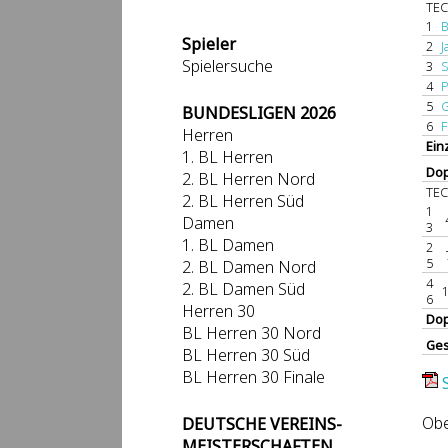
TEC
1
B
Spieler
2
J
Spielersuche
3
S
4
P
5
G
BUNDESLIGEN 2026
6
F
Herren
Ein
1. BL Herren
Dop
2. BL Herren Nord
TEC
2. BL Herren Süd
1
Damen
3
1. BL Damen
2
5
2. BL Damen Nord
4
2. BL Damen Süd
6
Herren 30
Dop
BL Herren 30 Nord
Ge
BL Herren 30 Süd
BL Herren 30 Finale
Obe
DEUTSCHE VEREINS-
MEISTERSCHAFTEN