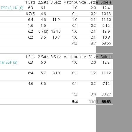
1.Satz
2.Satz
3.Satz
Matchpunkte
Sätze
Spiele
ESP (3, LK1,0)
6:3
6:1
1:0
2:0
12:4
6:7 (5)
4:6
0:1
0:2
10:13
6:4
4:6
11:9
1:0
2:1
11:10
1:6
1:6
0:1
0:2
2:12
6:2
6:7 (3)
12:10
1:0
2:1
13:9
6:2
3:6
10:7
1:0
2:1
10:8
4:2
8:7
58:56
1.Satz
2.Satz
3.Satz
Matchpunkte
Sätze
Spiele
ar ESP (3)
6:3
6:0
1:0
2:0
12:3
6:4
5:7
8:10
0:1
1:2
11:12
4:6
3:6
0:1
0:2
7:12
1:2
3:4
30:27
5:4
11:11
88:83