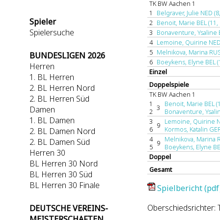
TK BW Aachen 1
1
Belgraver, Julie NED (8,
Spieler
2
Benoit, Marie BEL (11, 
Spielersuche
3
Bonaventure, Ysaline B
4
Lemoine, Quirine NED 
5
Melnikova, Marina RUS*
BUNDESLIGEN 2026
6
Boeykens, Elyne BEL (1
Herren
Einzel
1. BL Herren
Doppelspiele
2. BL Herren Nord
TK BW Aachen 1
2. BL Herren Süd
1
Benoit, Marie BEL (
3
Damen
2
Bonaventure, Ysalin
1. BL Damen
3
Lemoine, Quirine N
9
6
Kormos, Katalin GER
2. BL Damen Nord
4
Melnikova, Marina 
2. BL Damen Süd
9
5
Boeykens, Elyne BE
Herren 30
Doppel
BL Herren 30 Nord
Gesamt
BL Herren 30 Süd
BL Herren 30 Finale
Spielbericht (pdf
Oberschiedsrichter: 
DEUTSCHE VEREINS-
MEISTERSCHAFTEN