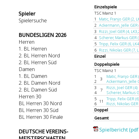
Einzelspiele
Spieler
TSC Mainz 1
1
Matic, Franjo GER (2, L
Spielersuche
2
Ackermann, Jelle GER (
3
Rizzi, Joel GER (4, LK3,
BUNDESLIGEN 2026
4
Scherer, Markus GER (5
Herren
5
Tripp, Felix GER (6, LK4
1. BL Herren
6
Rizzi, Nikolas GER (7, L
2. BL Herren Nord
Einzel
2. BL Herren Süd
Doppelspiele
Damen
TSC Mainz 1
1. BL Damen
1
Matic, Franjo GER (
3
2
Ackermann, Jelle 
2. BL Damen Nord
3
Rizzi, Joel GER (4)
2. BL Damen Süd
7
4
Scherer, Markus G
Herren 30
5
Tripp, Felix GER (6
11
BL Herren 30 Nord
6
Rizzi, Nikolas GER 
BL Herren 30 Süd
Doppel
BL Herren 30 Finale
Gesamt
Spielbericht (pdf
DEUTSCHE VEREINS-
MEISTERSCHAFTEN