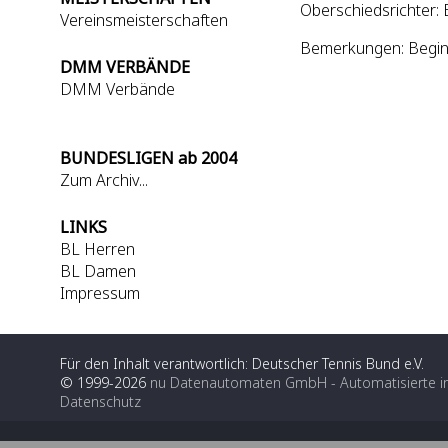
Oberschiedsrichter:
Vereinsmeisterschaften
Bemerkungen: Beginn
DMM VERBÄNDE
DMM Verbände
BUNDESLIGEN ab 2004
Zum Archiv...
LINKS
BL Herren
BL Damen
Impressum
Für den Inhalt verantwortlich: Deutscher Tennis Bund e.V.
© 1999-2026
nu Datenautomaten GmbH - Automatisierte i
Datenschutz