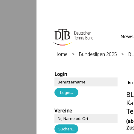
News
Home
>
Bundesligen 2025
>
BL
Login
E
BL
Ka
Te
Vereine
(ab
Zus