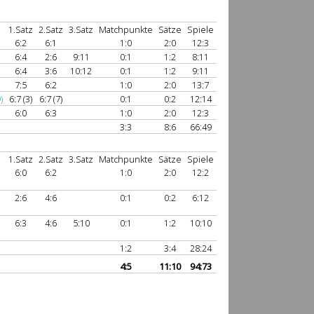
1.Satz
2.Satz
3.Satz
Matchpunkte
Sätze
Spiele
6:2
6:1
1:0
2:0
12:3
6:4
2:6
9:11
0:1
1:2
8:11
6:4
3:6
10:12
0:1
1:2
9:11
7:5
6:2
1:0
2:0
13:7
)
6:7 (3)
6:7 (7)
0:1
0:2
12:14
6:0
6:3
1:0
2:0
12:3
3:3
8:6
66:49
1.Satz
2.Satz
3.Satz
Matchpunkte
Sätze
Spiele
6:0
6:2
1:0
2:0
12:2
2:6
4:6
0:1
0:2
6:12
6:3
4:6
5:10
0:1
1:2
10:10
1:2
3:4
28:24
4:5
11:10
94:73