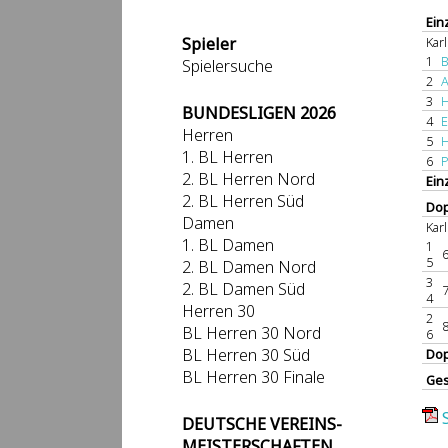
Ein
Spieler
Kar
1
B
Spielersuche
2
A
3
H
BUNDESLIGEN 2026
4
E
Herren
5
H
1. BL Herren
6
P
2. BL Herren Nord
Ein
2. BL Herren Süd
Dop
Damen
Kar
1. BL Damen
1
5
2. BL Damen Nord
3
2. BL Damen Süd
4
Herren 30
2
BL Herren 30 Nord
6
BL Herren 30 Süd
Dop
BL Herren 30 Finale
Ge
DEUTSCHE VEREINS-
MEISTERSCHAFTEN