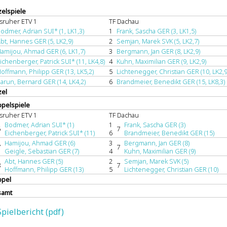
zelspiele
lsruher ETV 1
TF Dachau
odmer, Adrian SUI* (1, LK1,3)
1
Frank, Sascha GER (3, LK1,5)
bt, Hannes GER (5, LK2,9)
2
Semjan, Marek SVK (5, LK2,7)
amijou, Ahmad GER (6, LK1,7)
3
Bergmann, Jan GER (8, LK2,9)
ichenberger, Patrick SUI* (11, LK4,8)
4
Kuhn, Maximilian GER (9, LK2,9)
offmann, Philipp GER (13, LK5,2)
5
Lichtenegger, Christian GER (10, LK2,9
arun, Bernard GER (14, LK4,2)
6
Brandmeier, Benedikt GER (15, LK8,3)
zel
pelspiele
lsruher ETV 1
TF Dachau
Bodmer, Adrian SUI* (1)
1
Frank, Sascha GER (3)
6
7
Eichenberger, Patrick SUI* (11)
6
Brandmeier, Benedikt GER (15)
Hamijou, Ahmad GER (6)
3
Bergmann, Jan GER (8)
7
7
Geigle, Sebastian GER (7)
4
Kuhn, Maximilian GER (9)
Abt, Hannes GER (5)
2
Semjan, Marek SVK (5)
8
7
Hoffmann, Philipp GER (13)
5
Lichtenegger, Christian GER (10)
pel
samt
Spielbericht (pdf)